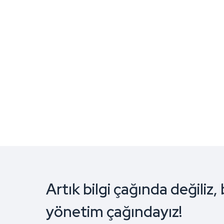
Lisans Kiralama Hizmetleri
Ürün portföyümüzde bulunan yazılımları ve
donanımıza özel kullanmak istediğiniz her
türlü lisansı kiralayarak operasyonel
verimliğinizi maliyetlerden tasarruf ederek
artırmanıza yardımcı oluyoruz.
Daha fazlası
Artık bilgi çağında değiliz, 
yönetim çağındayız!