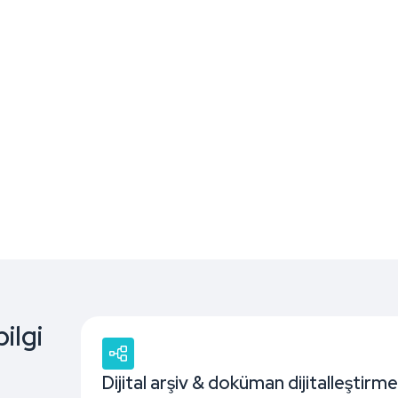
Dijital Yayıncılık & Medya (PR) Arşivi
Alanında uzman kadromuz ile Medya ve PR
arşivleri konusunda danışmanlık, bakım ve
destek hizmetleri sağlıyor ve Medya ve PR
Arşivi indeksleme işlemlerinizi yapıyoruz.
Daha fazlası
bilgi
Dijital arşiv & doküman dijitalleştirme