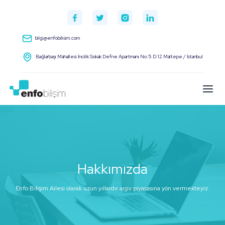
bilgi@enfobilisim.com
Bağlarbaşı Mahallesi İncilik Sokak Defne Apartmanı No:5 D:12 Maltepe / İstanbul
Hakkımızda
Enfo Bilişim Ailesi olarak uzun yıllardır arşiv piyasasına yön vermekteyiz.