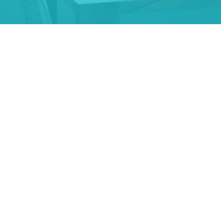
Enfo Bilişim A.Ş., teknoloji, dijital ve fiziksel arşiv
hizmetleri sunarak sektörlerinde uçtan uca çözümler
sağlayan bir bilişim firmasıdır. Arşiv, teknoloji, yazılım,
donanım ve danışmanlık alanlarında faaliyet gösteren
Enfo Bilişim, müşterilerine kapsamlı ve entegre
hizmetler sunarak bilgi yönetimi süreçlerini optimize
etmektedir.