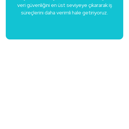
veri güvenliğini en üst seviyeye çıkararak iş
süreçlerini daha verimli hale getiriyoruz.
Mutlu Müşteriler Arasında Yerinizi Alın
Enfo Bilişim çözümlerine güvenen markalar arasında sizde
yerinizi alın.