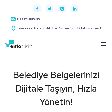
bilgi@enfobilisim.com
Bağlarbaşı Mahallesi İncilik Sokak Defne Apartmanı No:5 D:12 Maltepe / İstanbul
Belediye Belgelerinizi
Dijitale Taşıyın, Hızla
Yönetin!