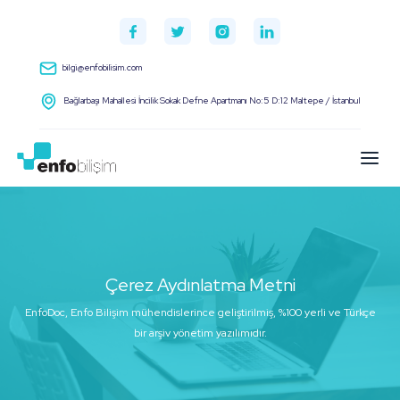
bilgi@enfobilisim.com
Bağlarbaşı Mahallesi İncilik Sokak Defne Apartmanı No:5 D:12 Maltepe / İstanbul
Çerez Aydınlatma Metni
EnfoDoc, Enfo Bilişim mühendislerince geliştirilmiş, %100 yerli ve Türkçe
bir arşiv yönetim yazılımıdır.