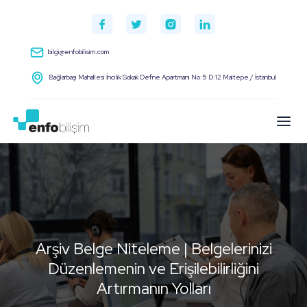
bilgi@enfobilisim.com
Bağlarbaşı Mahallesi İncilik Sokak Defne Apartmanı No:5 D:12 Maltepe / İstanbul
Arşiv Belge Niteleme | Belgelerinizi
Düzenlemenin ve Erişilebilirliğini
Artırmanın Yolları