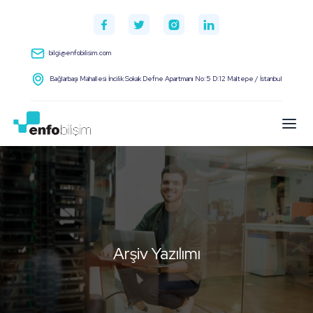
bilgi@enfobilisim.com
Bağlarbaşı Mahallesi İncilik Sokak Defne Apartmanı No:5 D:12 Maltepe / İstanbul
Arşiv Yazılımı