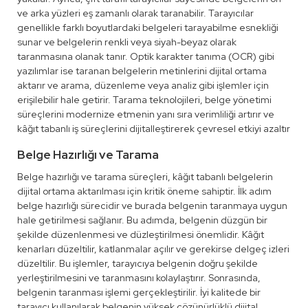
ve arka yüzleri eş zamanlı olarak taranabilir. Tarayıcılar
genellikle farklı boyutlardaki belgeleri tarayabilme esnekliği
sunar ve belgelerin renkli veya siyah-beyaz olarak
taranmasına olanak tanır. Optik karakter tanıma (OCR) gibi
yazılımlar ise taranan belgelerin metinlerini dijital ortama
aktarır ve arama, düzenleme veya analiz gibi işlemler için
erişilebilir hale getirir. Tarama teknolojileri, belge yönetimi
süreçlerini modernize etmenin yanı sıra verimliliği artırır ve
kâğıt tabanlı iş süreçlerini dijitalleştirerek çevresel etkiyi azaltır
Belge Hazırlığı ve Tarama
Belge hazırlığı ve tarama süreçleri, kâğıt tabanlı belgelerin
dijital ortama aktarılması için kritik öneme sahiptir. İlk adım
belge hazırlığı sürecidir ve burada belgenin taranmaya uygun
hale getirilmesi sağlanır. Bu adımda, belgenin düzgün bir
şekilde düzenlenmesi ve düzleştirilmesi önemlidir. Kâğıt
kenarları düzeltilir, katlanmalar açılır ve gerekirse delgeç izleri
düzeltilir. Bu işlemler, tarayıcıya belgenin doğru şekilde
yerleştirilmesini ve taranmasını kolaylaştırır. Sonrasında,
belgenin taranması işlemi gerçekleştirilir. İyi kalitede bir
tarayıcı kullanılarak belgenin yüksek çözünürlüklü dijital