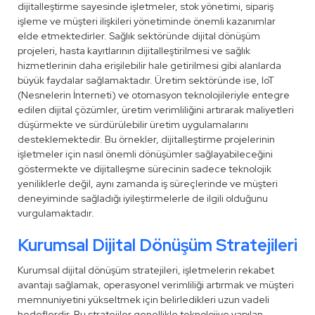
dijitalleştirme sayesinde işletmeler, stok yönetimi, sipariş
işleme ve müşteri ilişkileri yönetiminde önemli kazanımlar
elde etmektedirler. Sağlık sektöründe dijital dönüşüm
projeleri, hasta kayıtlarının dijitalleştirilmesi ve sağlık
hizmetlerinin daha erişilebilir hale getirilmesi gibi alanlarda
büyük faydalar sağlamaktadır. Üretim sektöründe ise, IoT
(Nesnelerin İnterneti) ve otomasyon teknolojileriyle entegre
edilen dijital çözümler, üretim verimliliğini artırarak maliyetleri
düşürmekte ve sürdürülebilir üretim uygulamalarını
desteklemektedir. Bu örnekler, dijitalleştirme projelerinin
işletmeler için nasıl önemli dönüşümler sağlayabileceğini
göstermekte ve dijitalleşme sürecinin sadece teknolojik
yeniliklerle değil, aynı zamanda iş süreçlerinde ve müşteri
deneyiminde sağladığı iyileştirmelerle de ilgili olduğunu
vurgulamaktadır.
Kurumsal Dijital Dönüşüm Stratejileri
Kurumsal dijital dönüşüm stratejileri, işletmelerin rekabet
avantajı sağlamak, operasyonel verimliliği artırmak ve müşteri
memnuniyetini yükseltmek için belirledikleri uzun vadeli
hedeflerdir. Bu stratejiler genellikle teknolojiye yapılan