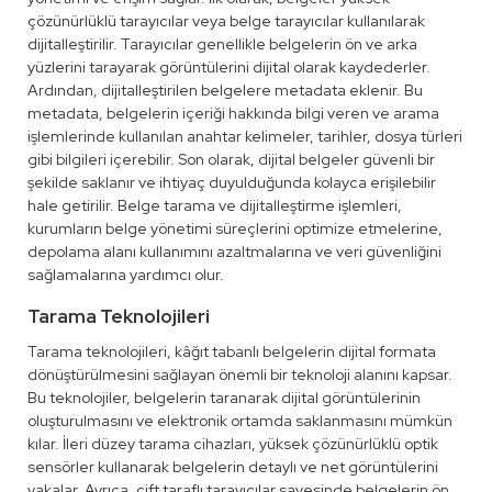
çözünürlüklü tarayıcılar veya belge tarayıcılar kullanılarak
dijitalleştirilir. Tarayıcılar genellikle belgelerin ön ve arka
yüzlerini tarayarak görüntülerini dijital olarak kaydederler.
Ardından, dijitalleştirilen belgelere metadata eklenir. Bu
metadata, belgelerin içeriği hakkında bilgi veren ve arama
işlemlerinde kullanılan anahtar kelimeler, tarihler, dosya türleri
gibi bilgileri içerebilir. Son olarak, dijital belgeler güvenli bir
şekilde saklanır ve ihtiyaç duyulduğunda kolayca erişilebilir
hale getirilir. Belge tarama ve dijitalleştirme işlemleri,
kurumların belge yönetimi süreçlerini optimize etmelerine,
depolama alanı kullanımını azaltmalarına ve veri güvenliğini
sağlamalarına yardımcı olur.
Tarama Teknolojileri
Tarama teknolojileri, kâğıt tabanlı belgelerin dijital formata
dönüştürülmesini sağlayan önemli bir teknoloji alanını kapsar.
Bu teknolojiler, belgelerin taranarak dijital görüntülerinin
oluşturulmasını ve elektronik ortamda saklanmasını mümkün
kılar. İleri düzey tarama cihazları, yüksek çözünürlüklü optik
sensörler kullanarak belgelerin detaylı ve net görüntülerini
yakalar. Ayrıca, çift taraflı tarayıcılar sayesinde belgelerin ön