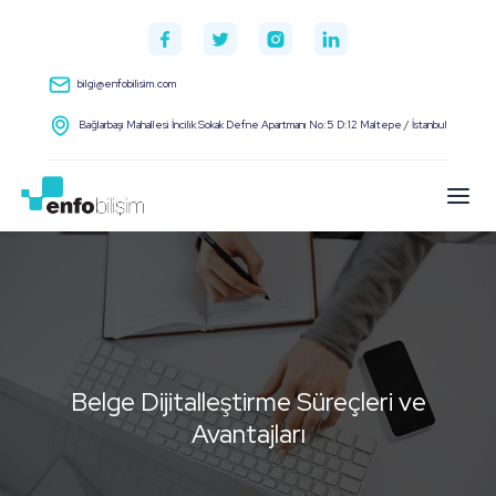
bilgi@enfobilisim.com
Bağlarbaşı Mahallesi İncilik Sokak Defne Apartmanı No:5 D:12 Maltepe / İstanbul
Belge Dijitalleştirme Süreçleri ve
Avantajları