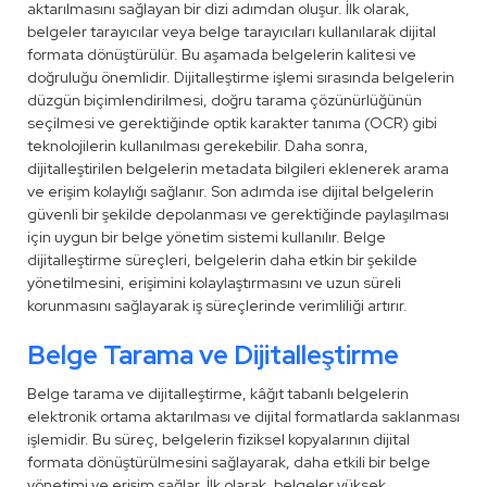
aktarılmasını sağlayan bir dizi adımdan oluşur. İlk olarak,
belgeler tarayıcılar veya belge tarayıcıları kullanılarak dijital
formata dönüştürülür. Bu aşamada belgelerin kalitesi ve
doğruluğu önemlidir. Dijitalleştirme işlemi sırasında belgelerin
düzgün biçimlendirilmesi, doğru tarama çözünürlüğünün
seçilmesi ve gerektiğinde optik karakter tanıma (OCR) gibi
teknolojilerin kullanılması gerekebilir. Daha sonra,
dijitalleştirilen belgelerin metadata bilgileri eklenerek arama
ve erişim kolaylığı sağlanır. Son adımda ise dijital belgelerin
güvenli bir şekilde depolanması ve gerektiğinde paylaşılması
için uygun bir belge yönetim sistemi kullanılır. Belge
dijitalleştirme süreçleri, belgelerin daha etkin bir şekilde
yönetilmesini, erişimini kolaylaştırmasını ve uzun süreli
korunmasını sağlayarak iş süreçlerinde verimliliği artırır.
Belge Tarama ve Dijitalleştirme
Belge tarama ve dijitalleştirme, kâğıt tabanlı belgelerin
elektronik ortama aktarılması ve dijital formatlarda saklanması
işlemidir. Bu süreç, belgelerin fiziksel kopyalarının dijital
formata dönüştürülmesini sağlayarak, daha etkili bir belge
yönetimi ve erişim sağlar. İlk olarak, belgeler yüksek