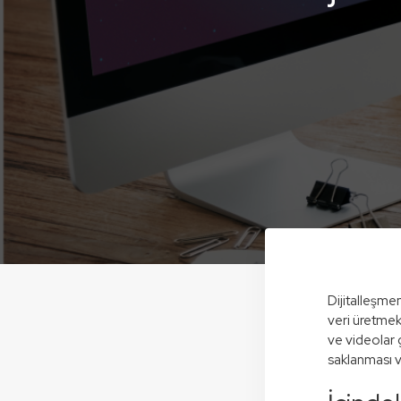
Dijitalleşme
veri üretmek
ve videolar gi
saklanması ve