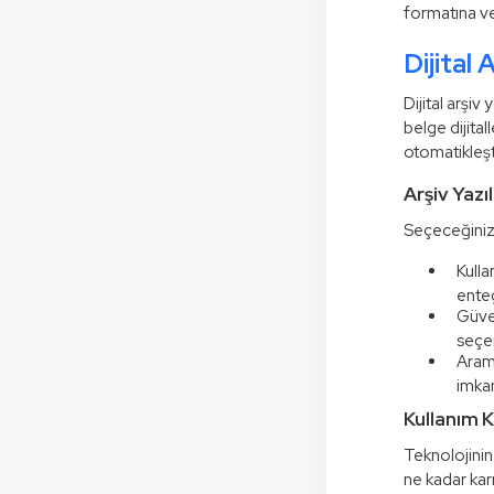
formatına ve
Dijital 
Dijital arşiv
belge dijita
otomatikleşt
Arşiv Yazıl
Seçeceğiniz a
Kulla
enteg
Güven
seçen
Arama
imka
Kullanım 
Teknolojinin
ne kadar kar