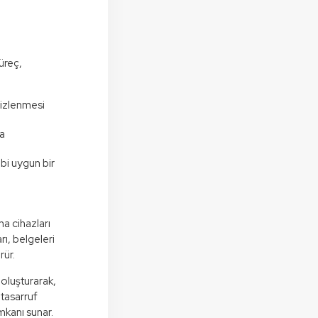
süreç,
mizlenmesi
ta
bi uygun bir
ma cihazları
rı, belgeleri
rür.
 oluşturarak,
 tasarruf
mkanı sunar.