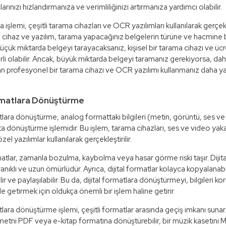
şlarınızı hızlandırmanıza ve verimliliğinizi artırmanıza yardımcı olabilir.
işlemi, çeşitli tarama cihazları ve OCR yazılımları kullanılarak gerçekleş
cihaz ve yazılım, tarama yapacağınız belgelerin türüne ve hacmine b
 Küçük miktarda belgeyi tarayacaksanız, kişisel bir tarama cihazı ve ü
rli olabilir. Ancak, büyük miktarda belgeyi taramanız gerekiyorsa, daha
şan profesyonel bir tarama cihazı ve OCR yazılımı kullanmanız daha ya
ormatlara Dönüştürme
atlara dönüştürme, analog formattaki bilgileri (metin, görüntü, ses ve
ata dönüştürme işlemidir. Bu işlem, tarama cihazları, ses ve video ya
zel yazılımlar kullanılarak gerçekleştirilir.
tlar, zamanla bozulma, kaybolma veya hasar görme riski taşır. Dijita
nıklı ve uzun ömürlüdür. Ayrıca, dijital formatlar kolayca kopyalanabil
r ve paylaşılabilir. Bu da, dijital formatlara dönüştürmeyi, bilgileri k
hale getirmek için oldukça önemli bir işlem haline getirir.
atlara dönüştürme işlemi, çeşitli formatlar arasında geçiş imkanı sunar
i metni PDF veya e-kitap formatına dönüştürebilir, bir müzik kasetini