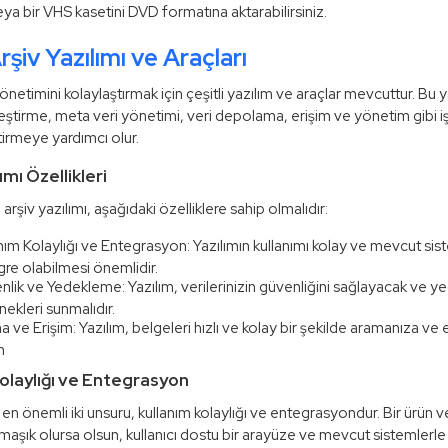
ya bir VHS kasetini DVD formatına aktarabilirsiniz.
Arşiv Yazılımı ve Araçları
 yönetimini kolaylaştırmak için çeşitli yazılım ve araçlar mevcuttur. Bu y
lleştirme, meta veri yönetimi, veri depolama, erişim ve yönetim gibi i
irmeye yardımcı olur.
ımı Özellikleri
rşiv yazılımı, aşağıdaki özelliklere sahip olmalıdır:
nım Kolaylığı ve Entegrasyon: Yazılımın kullanımı kolay ve mevcut sis
re olabilmesi önemlidir.
lik ve Yedekleme: Yazılım, verilerinizin güvenliğini sağlayacak ve 
ekleri sunmalıdır.
 ve Erişim: Yazılım, belgeleri hızlı ve kolay bir şekilde aramanıza ve
n
Kolaylığı ve Entegrasyon
 en önemli iki unsuru, kullanım kolaylığı ve entegrasyondur. Bir ürün 
maşık olursa olsun, kullanıcı dostu bir arayüze ve mevcut sistemlerl