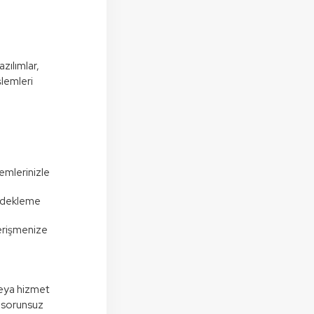
azılımlar,
şlemleri
temlerinizle
yedekleme
 erişmenize
veya hizmet
e sorunsuz