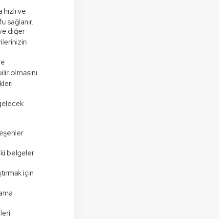
a hızlı ve
u sağlanır.
 ve diğer
lerinizin
ve
ilir olmasını
kleri
 gelecek
leşenler
ki belgeler
ştırmak için
olama
leri