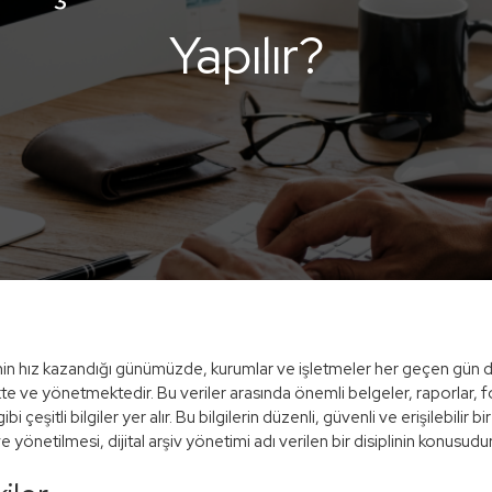
Yapılır?
nin hız kazandığı günümüzde, kurumlar ve işletmeler her geçen gün 
te ve yönetmektedir. Bu veriler arasında önemli belgeler, raporlar, f
bi çeşitli bilgiler yer alır. Bu bilgilerin düzenli, güvenli ve erişilebilir bi
 yönetilmesi, dijital arşiv yönetimi adı verilen bir disiplinin konusudur