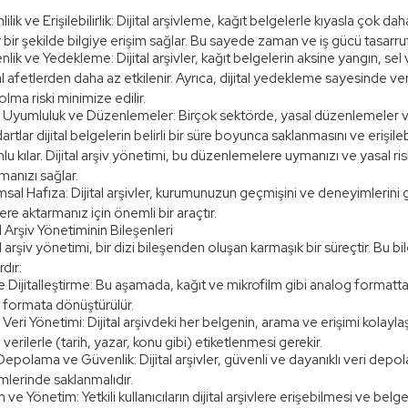
lilik ve Erişilebilirlik: Dijital arşivleme, kağıt belgelerle kıyasla çok dah
 bir şekilde bilgiye erişim sağlar. Bu sayede zaman ve iş gücü tasarruf
lik ve Yedekleme: Dijital arşivler, kağıt belgelerin aksine yangın, sel
 afetlerden daha az etkilenir. Ayrıca, dijital yedekleme sayesinde veri
lma riski minimize edilir.
l Uyumluluk ve Düzenlemeler: Birçok sektörde, yasal düzenlemeler 
artlar dijital belgelerin belirli bir süre boyunca saklanmasını ve erişileb
lu kılar. Dijital arşiv yönetimi, bu düzenlemelere uymanızı ve yasal ris
manızı sağlar.
sal Hafıza: Dijital arşivler, kurumunuzun geçmişini ve deneyimlerini
lere aktarmanız için önemli bir araçtır.
al Arşiv Yönetiminin Bileşenleri
al arşiv yönetimi, bir dizi bileşenden oluşan karmaşık bir süreçtir. Bu bi
rdır:
 Dijitalleştirme: Bu aşamada, kağıt ve mikrofilm gibi analog formatta
al formata dönüştürülür.
Veri Yönetimi: Dijital arşivdeki her belgenin, arama ve erişimi kolayla
verilerle (tarih, yazar, konu gibi) etiketlenmesi gerekir.
Depolama ve Güvenlik: Dijital arşivler, güvenli ve dayanıklı veri dep
mlerinde saklanmalıdır.
m ve Yönetim: Yetkili kullanıcıların dijital arşivlere erişebilmesi ve belge