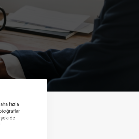
daha fazla
otoğraflar
r şekilde
.