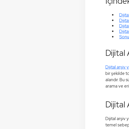
İçindek
Dijit
Dijit
Dijit
Dijit
Son
Dijita
Dijital arşiv
bir şekilde t
alandır. Bu s
arama ve eri
Dijita
Dijital arşi
temel sebepl