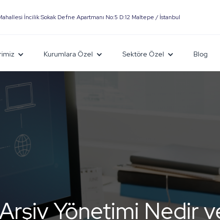
Mahallesi İncilik Sokak Defne Apartmanı No:5 D:12 Maltepe / İstanbul
rimiz
Kurumlara Özel
Sektöre Özel
Blog
l Arşiv Yönetimi Nedir v