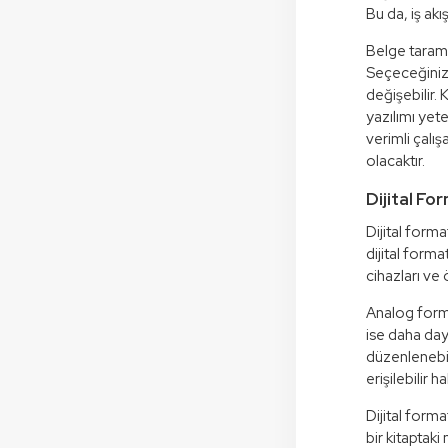
Bu da, iş akı
Belge tarama 
Seçeceğiniz 
değişebilir.
yazılımı yete
verimli çalı
olacaktır.
Dijital F
Dijital form
dijital form
cihazları ve ö
Analog forma
ise daha daya
düzenlenebili
erişilebilir 
Dijital form
bir kitaptak