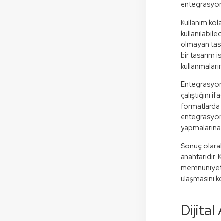
entegrasyona
Kullanım kola
kullanılabil
olmayan tasar
bir tasarım i
kullanmaların
Entegrasyon 
çalıştığını 
formatlarda ç
entegrasyona 
yapmalarına 
Sonuç olarak
anahtarıdır. 
memnuniyetin
ulaşmasını ko
Dijital