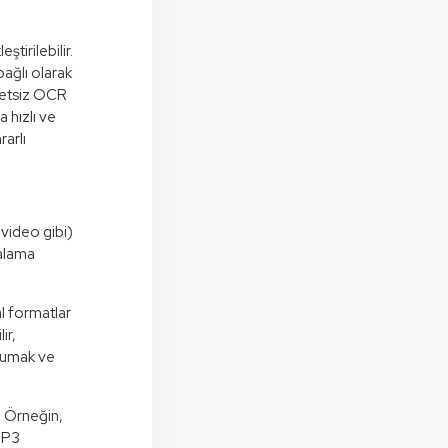
tirilebilir.
ağlı olarak
cretsiz OCR
 hızlı ve
rarlı
 video gibi)
kalama
l formatlar
ir,
orumak ve
. Örneğin,
 MP3