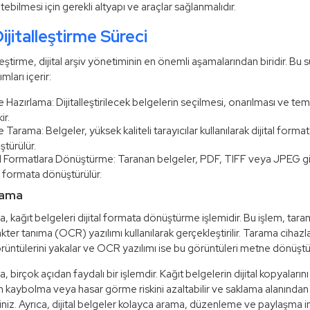
ebilmesi için gerekli altyapı ve araçlar sağlanmalıdır.
ijitalleştirme Süreci
leştirme, dijital arşiv yönetiminin en önemli aşamalarından biridir. Bu 
mları içerir:
 Hazırlama: Dijitalleştirilecek belgelerin seçilmesi, onarılması ve te
ir.
 Tarama: Belgeler, yüksek kaliteli tarayıcılar kullanılarak dijital forma
türülür.
al Formatlara Dönüştürme: Taranan belgeler, PDF, TIFF veya JPEG gi
al formata dönüştürülür.
rama
, kağıt belgeleri dijital formata dönüştürme işlemidir. Bu işlem, tara
kter tanıma (OCR) yazılımı kullanılarak gerçekleştirilir. Tarama cihazla
rüntülerini yakalar ve OCR yazılımı ise bu görüntüleri metne dönüştü
 birçok açıdan faydalı bir işlemdir. Kağıt belgelerin dijital kopyalarını
n kaybolma veya hasar görme riskini azaltabilir ve saklama alanından
siniz. Ayrıca, dijital belgeler kolayca arama, düzenleme ve paylaşma i