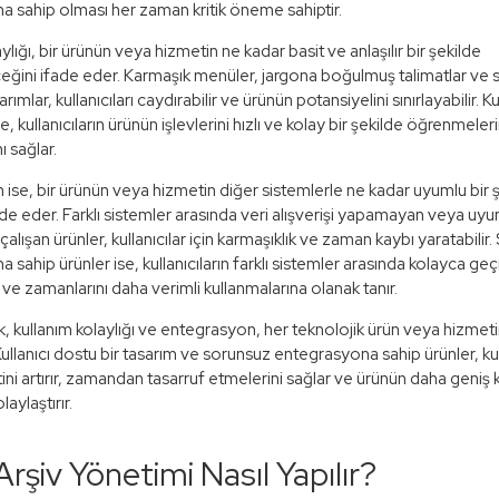
 sahip olması her zaman kritik öneme sahiptir.
ylığı, bir ürünün veya hizmetin ne kadar basit ve anlaşılır bir şekilde
eceğini ifade eder. Karmaşık menüler, jargona boğulmuş talimatlar ve 
ımlar, kullanıcıları caydırabilir ve ürünün potansiyelini sınırlayabilir. K
se, kullanıcıların ürünün işlevlerini hızlı ve kolay bir şekilde öğrenmeler
ı sağlar.
ise, bir ürünün veya hizmetin diğer sistemlerle ne kadar uyumlu bir 
ifade eder. Farklı sistemler arasında veri alışverişi yapamayan veya u
alışan ürünler, kullanıcılar için karmaşıklık ve zaman kaybı yaratabilir
sahip ürünler ise, kullanıcıların farklı sistemler arasında kolayca geç
ve zamanlarını daha verimli kullanmalarına olanak tanır.
, kullanım kolaylığı ve entegrasyon, her teknolojik ürün veya hizmeti
Kullanıcı dostu bir tasarım ve sorunsuz entegrasyona sahip ürünler, kul
i artırır, zamandan tasarruf etmelerini sağlar ve ürünün daha geniş k
laylaştırır.
 Arşiv Yönetimi Nasıl Yapılır?