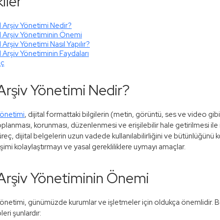
iler
al Arşiv Yönetimi Nedir?
al Arşiv Yönetiminin Önemi
al Arşiv Yönetimi Nasıl Yapılır?
al Arşiv Yönetiminin Faydaları
uç
l Arşiv Yönetimi Nedir?
 yönetimi
, dijital formattaki bilgilerin (metin, görüntü, ses ve video gib
oplanması, korunması, düzenlenmesi ve erişilebilir hale getirilmesi ile 
üreç, dijital belgelerin uzun vadede kullanılabilirliğini ve bütünlüğünü
şimi kolaylaştırmayı ve yasal gerekliliklere uymayı amaçlar.
l Arşiv Yönetiminin Önemi
v yönetimi, günümüzde kurumlar ve işletmeler için oldukça önemlidir.
eri şunlardır: