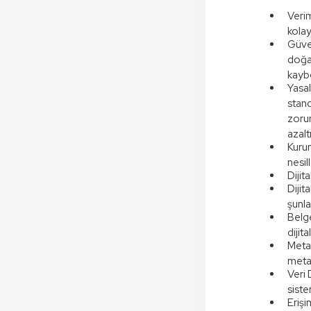
Verim
kolay
Güven
doğal
kaybo
Yasa
stand
zorun
azalt
Kurum
nesil
Dijit
Dijit
şunla
Belge
dijit
Meta 
meta 
Veri 
siste
Erişi