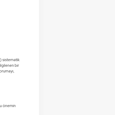
i) sistematik
ilgilenen bir
 korumayı,
 Bu önemin