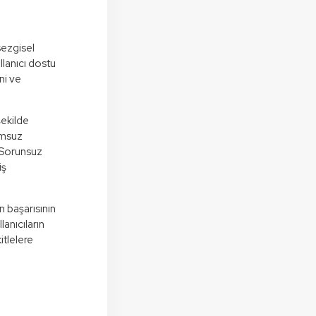
sezgisel
ullanıcı dostu
ini ve
şekilde
yumsuz
. Sorunsuz
iş
n başarısının
lanıcıların
itlelere