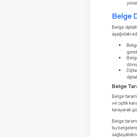
yönet
Belge D
Belge dijital
aşağıdaki adı
Belge
gerek
Belge
dönüş
Dijit
dijit
Belge Ta
Belge tarama
ve optik kara
tarayarak gö
Belge tarama,
bu belgeleri
sağlayabilir