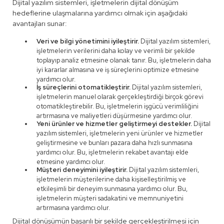
Dijital yazılım sistemleri, işletmelerin dijital dönüşüm
hedeflerine ulaşmalarına yardımcı olmak için aşağıdaki
avantajları sunar:
Veri ve bilgi yönetimini iyileştirir.
Dijital yazılım sistemleri,
işletmelerin verilerini daha kolay ve verimli bir şekilde
toplayıp analiz etmesine olanak tanır. Bu, işletmelerin daha
iyi kararlar almasına ve iş süreçlerini optimize etmesine
yardımcı olur.
İş süreçlerini otomatikleştirir.
Dijital yazılım sistemleri,
işletmelerin manuel olarak gerçekleştirdiği birçok görevi
otomatikleştirebilir. Bu, işletmelerin işgücü verimliliğini
artırmasına ve maliyetleri düşürmesine yardımcı olur.
Yeni ürünler ve hizmetler geliştirmeyi destekler.
Dijital
yazılım sistemleri, işletmelerin yeni ürünler ve hizmetler
geliştirmesine ve bunları pazara daha hızlı sunmasına
yardımcı olur. Bu, işletmelerin rekabet avantajı elde
etmesine yardımcı olur.
Müşteri deneyimini iyileştirir.
Dijital yazılım sistemleri,
işletmelerin müşterilerine daha kişiselleştirilmiş ve
etkileşimli bir deneyim sunmasına yardımcı olur. Bu,
işletmelerin müşteri sadakatini ve memnuniyetini
artırmasına yardımcı olur.
Dijital dönüşümün başarılı bir şekilde gerçekleştirilmesi için