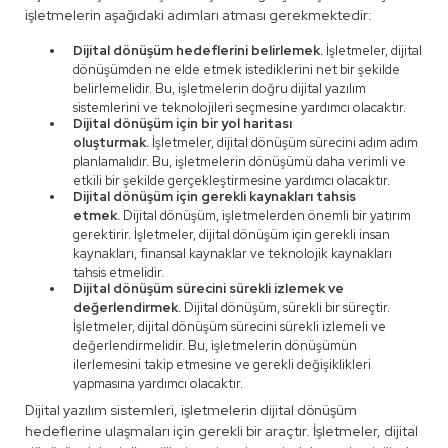
işletmelerin aşağıdaki adımları atması gerekmektedir:
Dijital dönüşüm hedeflerini belirlemek.
İşletmeler, dijital
dönüşümden ne elde etmek istediklerini net bir şekilde
belirlemelidir. Bu, işletmelerin doğru dijital yazılım
sistemlerini ve teknolojileri seçmesine yardımcı olacaktır.
Dijital dönüşüm için bir yol haritası
oluşturmak.
İşletmeler, dijital dönüşüm sürecini adım adım
planlamalıdır. Bu, işletmelerin dönüşümü daha verimli ve
etkili bir şekilde gerçekleştirmesine yardımcı olacaktır.
Dijital dönüşüm için gerekli kaynakları tahsis
etmek.
Dijital dönüşüm, işletmelerden önemli bir yatırım
gerektirir. İşletmeler, dijital dönüşüm için gerekli insan
kaynakları, finansal kaynaklar ve teknolojik kaynakları
tahsis etmelidir.
Dijital dönüşüm sürecini sürekli izlemek ve
değerlendirmek.
Dijital dönüşüm, sürekli bir süreçtir.
İşletmeler, dijital dönüşüm sürecini sürekli izlemeli ve
değerlendirmelidir. Bu, işletmelerin dönüşümün
ilerlemesini takip etmesine ve gerekli değişiklikleri
yapmasına yardımcı olacaktır.
Dijital yazılım sistemleri, işletmelerin dijital dönüşüm
hedeflerine ulaşmaları için gerekli bir araçtır. İşletmeler, dijital