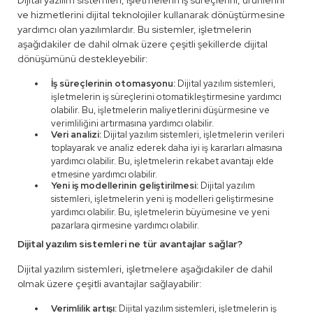
Dijital yazılım sistemleri, işletmelerin iş süreçlerini, ürünlerini
ve hizmetlerini dijital teknolojiler kullanarak dönüştürmesine
yardımcı olan yazılımlardır. Bu sistemler, işletmelerin
aşağıdakiler de dahil olmak üzere çeşitli şekillerde dijital
dönüşümünü destekleyebilir:
İş süreçlerinin otomasyonu:
Dijital yazılım sistemleri,
işletmelerin iş süreçlerini otomatikleştirmesine yardımcı
olabilir. Bu, işletmelerin maliyetlerini düşürmesine ve
verimliliğini artırmasına yardımcı olabilir.
Veri analizi:
Dijital yazılım sistemleri, işletmelerin verileri
toplayarak ve analiz ederek daha iyi iş kararları almasına
yardımcı olabilir. Bu, işletmelerin rekabet avantajı elde
etmesine yardımcı olabilir.
Yeni iş modellerinin geliştirilmesi:
Dijital yazılım
sistemleri, işletmelerin yeni iş modelleri geliştirmesine
yardımcı olabilir. Bu, işletmelerin büyümesine ve yeni
pazarlara girmesine yardımcı olabilir.
Dijital yazılım sistemleri ne tür avantajlar sağlar?
Dijital yazılım sistemleri, işletmelere aşağıdakiler de dahil
olmak üzere çeşitli avantajlar sağlayabilir:
Verimlilik artışı:
Dijital yazılım sistemleri, işletmelerin iş