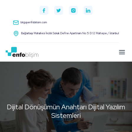
bilgi@enfobilisim.com
Bağlarbaşı Mahallesi İncilik Sokak Defne Apartmanı No:5 D:12 Maltepe / İstanbul
Dijital Dönüşümün Anahtarı Dijital Yazılım
Sistemleri