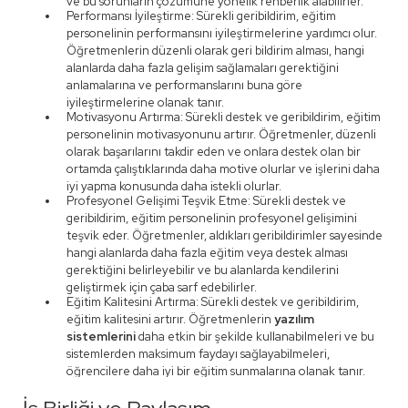
ve bu sorunların çözümüne yönelik rehberlik alabilirler.
Performansı İyileştirme: Sürekli geribildirim, eğitim
personelinin performansını iyileştirmelerine yardımcı olur.
Öğretmenlerin düzenli olarak geri bildirim alması, hangi
alanlarda daha fazla gelişim sağlamaları gerektiğini
anlamalarına ve performanslarını buna göre
iyileştirmelerine olanak tanır.
Motivasyonu Artırma: Sürekli destek ve geribildirim, eğitim
personelinin motivasyonunu artırır. Öğretmenler, düzenli
olarak başarılarını takdir eden ve onlara destek olan bir
ortamda çalıştıklarında daha motive olurlar ve işlerini daha
iyi yapma konusunda daha istekli olurlar.
Profesyonel Gelişimi Teşvik Etme: Sürekli destek ve
geribildirim, eğitim personelinin profesyonel gelişimini
teşvik eder. Öğretmenler, aldıkları geribildirimler sayesinde
hangi alanlarda daha fazla eğitim veya destek alması
gerektiğini belirleyebilir ve bu alanlarda kendilerini
geliştirmek için çaba sarf edebilirler.
Eğitim Kalitesini Artırma: Sürekli destek ve geribildirim,
eğitim kalitesini artırır. Öğretmenlerin
yazılım
sistemlerini
daha etkin bir şekilde kullanabilmeleri ve bu
sistemlerden maksimum faydayı sağlayabilmeleri,
öğrencilere daha iyi bir eğitim sunmalarına olanak tanır.