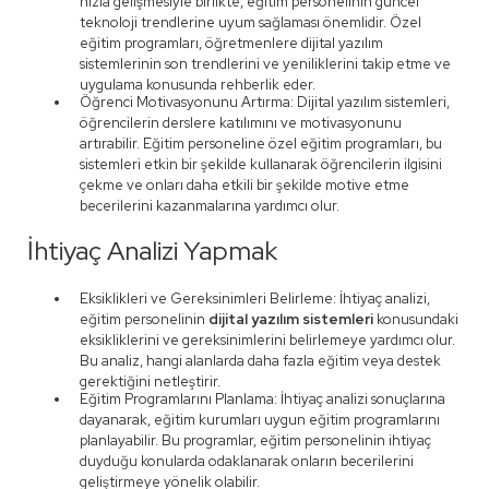
hızla gelişmesiyle birlikte, eğitim personelinin güncel
teknoloji trendlerine uyum sağlaması önemlidir. Özel
eğitim programları, öğretmenlere dijital yazılım
sistemlerinin son trendlerini ve yeniliklerini takip etme ve
uygulama konusunda rehberlik eder.
Öğrenci Motivasyonunu Artırma: Dijital yazılım sistemleri,
öğrencilerin derslere katılımını ve motivasyonunu
artırabilir. Eğitim personeline özel eğitim programları, bu
sistemleri etkin bir şekilde kullanarak öğrencilerin ilgisini
çekme ve onları daha etkili bir şekilde motive etme
becerilerini kazanmalarına yardımcı olur.
İhtiyaç Analizi Yapmak
Eksiklikleri ve Gereksinimleri Belirleme: İhtiyaç analizi,
eğitim personelinin
dijital yazılım sistemleri
konusundaki
eksikliklerini ve gereksinimlerini belirlemeye yardımcı olur.
Bu analiz, hangi alanlarda daha fazla eğitim veya destek
gerektiğini netleştirir.
Eğitim Programlarını Planlama: İhtiyaç analizi sonuçlarına
dayanarak, eğitim kurumları uygun eğitim programlarını
planlayabilir. Bu programlar, eğitim personelinin ihtiyaç
duyduğu konularda odaklanarak onların becerilerini
geliştirmeye yönelik olabilir.