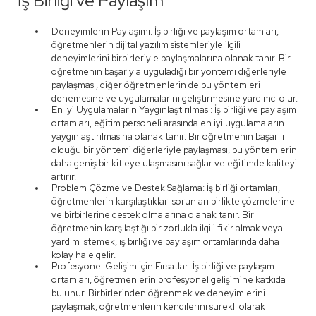
İş Birliği ve Paylaşım
Deneyimlerin Paylaşımı: İş birliği ve paylaşım ortamları,
öğretmenlerin dijital yazılım sistemleriyle ilgili
deneyimlerini birbirleriyle paylaşmalarına olanak tanır. Bir
öğretmenin başarıyla uyguladığı bir yöntemi diğerleriyle
paylaşması, diğer öğretmenlerin de bu yöntemleri
denemesine ve uygulamalarını geliştirmesine yardımcı olur.
En İyi Uygulamaların Yaygınlaştırılması: İş birliği ve paylaşım
ortamları, eğitim personeli arasında en iyi uygulamaların
yaygınlaştırılmasına olanak tanır. Bir öğretmenin başarılı
olduğu bir yöntemi diğerleriyle paylaşması, bu yöntemlerin
daha geniş bir kitleye ulaşmasını sağlar ve eğitimde kaliteyi
artırır.
Problem Çözme ve Destek Sağlama: İş birliği ortamları,
öğretmenlerin karşılaştıkları sorunları birlikte çözmelerine
ve birbirlerine destek olmalarına olanak tanır. Bir
öğretmenin karşılaştığı bir zorlukla ilgili fikir almak veya
yardım istemek, iş birliği ve paylaşım ortamlarında daha
kolay hale gelir.
Profesyonel Gelişim İçin Fırsatlar: İş birliği ve paylaşım
ortamları, öğretmenlerin profesyonel gelişimine katkıda
bulunur. Birbirlerinden öğrenmek ve deneyimlerini
paylaşmak, öğretmenlerin kendilerini sürekli olarak