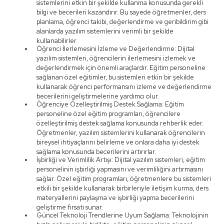
sistemlerini etkin bir şekilde kullanma konusunda gerekli
bilgi ve becerileri kazandırır. Bu sayede öğretmenler, ders
planlama, öğrenci takibi, değerlendirme ve geribildirim gibi
alanlarda yazılım sistemlerini verimli bir şekilde
kullanabilirler.
Öğrenci İlerlemesini İzleme ve Değerlendirme: Dijital
yazılım sistemleri, öğrencilerin ilerlemesini izlemek ve
değerlendirmek için önemli araçlardır. Eğitim personeline
sağlanan özel eğitimler, bu sistemleri etkin bir şekilde
kullanarak öğrenci performansını izleme ve değerlendirme
becerilerini geliştirmelerine yardımcı olur.
Öğrenciye Özelleştirilmiş Destek Sağlama: Eğitim
personeline özel eğitim programları, öğrencilere
özelleştirilmiş destek sağlama konusunda rehberlik eder.
Öğretmenler, yazılım sistemlerini kullanarak öğrencilerin
bireysel ihtiyaçlarını belirleme ve onlara daha iyi destek
sağlama konusunda becerilerini artırırlar.
İşbirliği ve Verimlilik Artışı: Dijital yazılım sistemleri, eğitim
personelinin işbirliği yapmasını ve verimliliğini artırmasını
sağlar. Özel eğitim programları, öğretmenlere bu sistemleri
etkili bir şekilde kullanarak birbirleriyle iletişim kurma, ders
materyallerini paylaşma ve işbirliği yapma becerilerini
geliştirme fırsatı sunar.
Güncel Teknoloji Trendlerine Uyum Sağlama: Teknolojinin